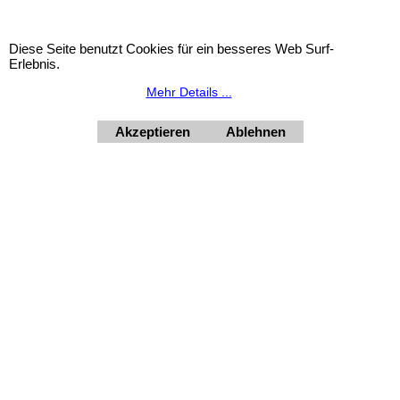
Diese Seite benutzt Cookies für ein besseres Web Surf-
HORNdeko 1010 Wien, Fischerstiege 4-8
Erlebnis.
Dienstag - Freitag 10 - 18 Uhr, Samstag 9 - 12 Uhr. Montag
geschlossen.
Mehr Details ...
+4369910554131
Akzeptieren
Ablehnen