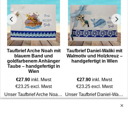
t
Taufbrief Arche Noah mit
Taufbrief Daniel-Waliki mit
blauem Band und
Walmotiv und Holzkreuz –
goldfarbenem Anhänger
handgefertigt in Wien
Taube – handgefertigt in
Wien
€
27.90
inkl. Mwst
€
27.90
inkl. Mwst
€
23.25
excl. Mwst
€
23.25
excl. Mwst
on mit blauem Band, einer weißen Schleife und einem kleinen Kreuzanhänger.
Unser Taufbrief Arche Noah wird in mehreren sorgfältigen Arbeitsschritten vollständig von Hand gefertigt – vom gepolsterten Rohling bis zur Dekoration mit blauem Band, weißer Schleife, Perlenranke und einem kleinen, goldfarbenen Anhänger Taube.
Unser Taufbrief Daniel-Waliki wird in mehreren sorgfältigen Arbeitsschritten vollständig von Hand gefertigt – vom gepolsterten Rohling bis zur Dekoration mit einem blauem Band, hellblauer Schleife, Perlen und einem Holzkreuz.
Mehr Infos
Mehr Infos
Widerrufsbutton