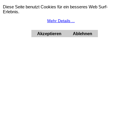
Diese Seite benutzt Cookies für ein besseres Web Surf-
Erlebnis.
HORNdeko 1010 Wien, Fischerstiege 4-8
Mehr Details ...
Dienstag - Freitag 10 - 18 Uhr, Samstag 9 - 12 Uhr. Montag
geschlossen.
+4369910554131
Akzeptieren
Ablehnen