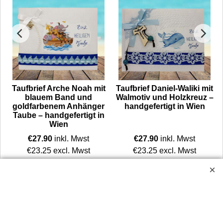
t
Taufbrief Arche Noah mit
Taufbrief Daniel-Waliki mit
blauem Band und
Walmotiv und Holzkreuz –
goldfarbenem Anhänger
handgefertigt in Wien
Taube – handgefertigt in
Wien
€
27.90
inkl. Mwst
€
27.90
inkl. Mwst
€
23.25
excl. Mwst
€
23.25
excl. Mwst
on mit blauem Band, einer weißen Schleife und einem kleinen Kreuzanhänger.
Unser Taufbrief Arche Noah wird in mehreren sorgfältigen Arbeitsschritten vollständig von Hand gefertigt – vom gepolsterten Rohling bis zur Dekoration mit blauem Band, weißer Schleife, Perlenranke und einem kleinen, goldfarbenen Anhänger Taube.
Unser Taufbrief Daniel-Waliki wird in mehreren sorgfältigen Arbeitsschritten vollständig von Hand gefertigt – vom gepolsterten Rohling bis zur Dekoration mit einem blauem Band, hellblauer Schleife, Perlen und einem Holzkreuz.
Mehr Infos
Mehr Infos
Widerrufsbutton