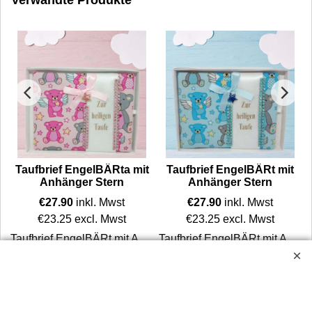
Verwandte Produkte
Taufbrief EngelBÄRta mit
Taufbrief EngelBÄRt mit
Anhänger Stern
Anhänger Stern
€
27.90
inkl. Mwst
€
27.90
inkl. Mwst
€
23.25
excl. Mwst
€
23.25
excl. Mwst
Taufbrief EngelBÄRt mit Anhänger Stern – klassisches Erinnerungsstück zur Taufe. Handgefertigt, gepolstert, mit Mini-Kuvert und Geschenkschachtel.
Taufbrief EngelBÄRt mit Anhänger Stern – klassisches Erinnerungsstück zur Taufe mit blauem Bär. Handgefertigt, gepolstert, mit Mini-Kuvert und Geschenkschachtel.
 Mini-Kuvert und Geschenkschachtel.
Mehr Infos
Mehr Infos