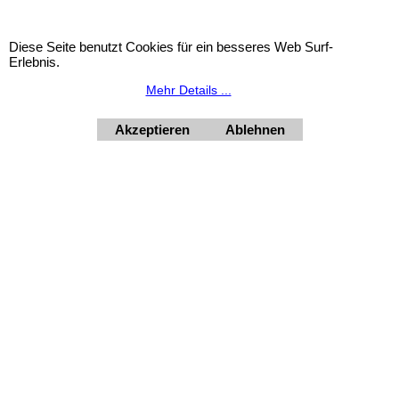
Widerrufsbutton
Diese Seite benutzt Cookies für ein besseres Web Surf-
Erlebnis.
HORNdeko 1010 Wien, Fischerstiege 4-8
Mehr Details ...
Dienstag - Freitag 10 - 18 Uhr, Samstag 9 - 12 Uhr. Montag
geschlossen.
Akzeptieren
Ablehnen
+4369910554131