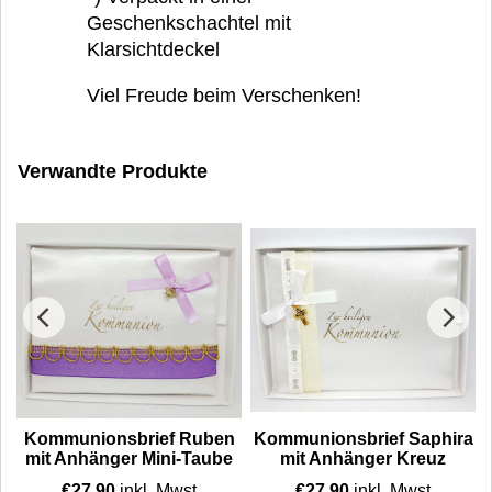
Geschenkschachtel mit
Klarsichtdeckel
Viel Freude beim Verschenken!
Verwandte Produkte
l
Kommunionsbrief Ruben
Kommunionsbrief Saphira
mit Anhänger Mini-Taube
mit Anhänger Kreuz
€
27.90
inkl. Mwst
€
27.90
inkl. Mwst