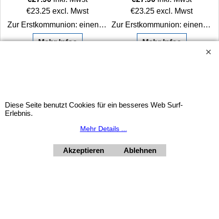
€
23.25
excl. Mwst
€
23.25
excl. Mwst
 an die Erstkommunion verschenken.
Zur Erstkommunion: einen klassischen Kommunionsbrief als Erinnerung an die Erstkommunion verschenken.
Zur Erstkommunion: einen klassischen Kommunionsbrief als Erinnerung an die Erstkommunion verschenken.
Mehr Infos
Mehr Infos
Widerrufsbutton
Diese Seite benutzt Cookies für ein besseres Web Surf-
HORNdeko 1010 Wien, Fischerstiege 4-8
Erlebnis.
Dienstag - Freitag 10 - 18 Uhr, Samstag 9 - 12 Uhr. Montag
Mehr Details ...
geschlossen.
+4369910554131
Akzeptieren
Ablehnen