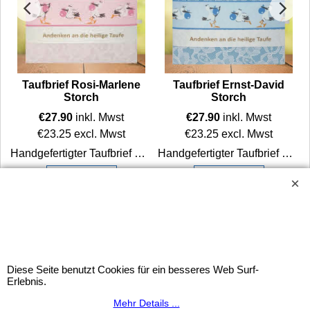
Taufbrief Rosi-Marlene
Taufbrief Ernst-David
Storch
Storch
€
27.90
inkl. Mwst
€
27.90
inkl. Mwst
€
23.25
excl. Mwst
€
23.25
excl. Mwst
Handgefertigter Taufbrief Rosi-Marlene Storch in rosa mit Dekoband bedruckt mit Storchmotiv. Gepolstert und sorgfältig gearbeitet, mit neutralem Innenteil für alle Taufgäste.
Handgefertigter Taufbrief Ernst-David Storch mit Polsterung und Dekoband bedruckt mit Storchmotiv. Mit Schriftzug „Andenken an die heilige Taufe“ und neutralem Innenteil für alle Taufgäste.
aufe verschenken.
Mehr Infos
Mehr Infos
Widerrufsbutton
Diese Seite benutzt Cookies für ein besseres Web Surf-
Erlebnis.
HORNdeko 1010 Wien, Fischerstiege 4-8
Dienstag - Freitag 10 - 18 Uhr, Samstag 9 - 12 Uhr. Montag
Mehr Details ...