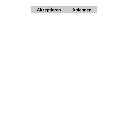
geschlossen.
+4369910554131
Akzeptieren
Ablehnen