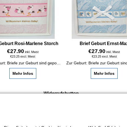
 Geburt Rosi-Marlene Storch
Brief Geburt Ernst-Ma
€
27.90
€
27.90
inkl. Mwst
inkl. Mwst
€
23.25
excl. Mwst
€
23.25
excl. Mwst
Zur Geburt: Briefe zur Geburt sind gepolsterte Glückwunschkarten. Ein besonderes Erinnerungsgeschenk für das Baby: Enkelkind, Patenkind etc.
Mehr Infos
Mehr Infos
Widerrufsbutton
HORNdeko 1010 Wien, Fischerstiege 4-8
ag - Freitag 10 - 18 Uhr, Samstag 9 - 12 Uhr. Montag geschl
+4369910554131