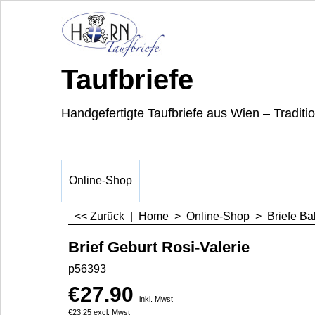
Taufbriefe
Handgefertigte Taufbriefe aus Wien – Traditi
Online-Shop
<< Zurück
|
Home
>
Online-Shop
>
Briefe Ba
Brief Geburt Rosi-Valerie
p56393
€
27.90
inkl. Mwst
€
23.25
excl. Mwst