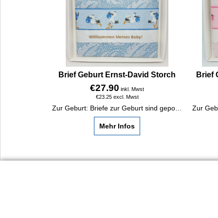
Brief Geburt Ernst-David Storch
Brief
€
27.90
inkl. Mwst
€
23.25
excl. Mwst
Zur Geburt: Briefe zur Geburt sind gepolsterte Glückwunschkarten. Ein besonderes Erinnerungsgeschenk für das Baby: Enkelkind, Patenkind etc.
Mehr Infos
Dienst