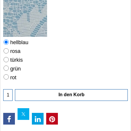
hellblau
rosa
türkis
grün
rot
In den Korb