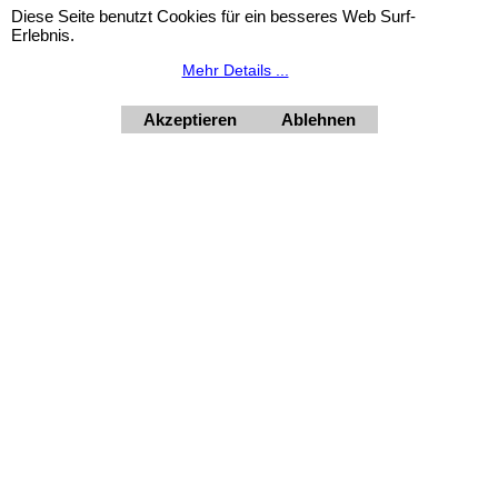
Diese Seite benutzt Cookies für ein besseres Web Surf-
Erlebnis.
Mehr Details ...
HORNdeko 1010 Wien, Fischerstiege 4-8
Dienstag - Freitag 10 - 18 Uhr, Samstag 9 - 12 Uhr. Montag
geschlossen.
Akzeptieren
Ablehnen
+4369910554131