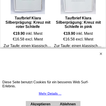
Taufbrief Klara
Taufbrief Klara
Silberprägung: Kreuz mit
Silberprägung: Kreuz mit
roter Schleife
Schleife in pink
€
19.90
inkl. Mwst
€
19.90
inkl. Mwst
€
16.58
excl. Mwst
€
16.58
excl. Mwst
tionelles Andenken an die hl Taufe.
Zur Taufe: einen klassischen Taufbrief als Erinnerung an die Taufe verschenken. Ein besonderes Geschenk für das Taufkind und ein tradtionelles Andenken an die hl Taufe.
Zur Taufe: einen klassischen Taufbrief als Erinnerung an die Taufe verschenken. Ein besonderes Geschenk für das Taufkind und ein tradtionelles Andenken an die hl Taufe.
Mehr Infos
Mehr Infos
Widerrufsbutton
Diese Seite benutzt Cookies für ein besseres Web Surf-
Erlebnis.
HORNdeko 1010 Wien, Fischerstiege 4-8
Dienstag - Freitag 10 - 18 Uhr, Samstag 9 - 12 Uhr. Montag
Mehr Details ...
geschlossen.
+4369910554131
Akzeptieren
Ablehnen