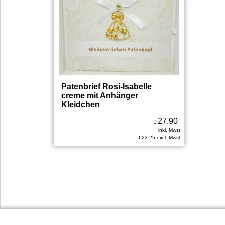
Patenbrief Rosi-Isabelle
creme mit Anhänger
Kleidchen
27.90
€
inkl. Mwst
€
23.25
excl. Mwst