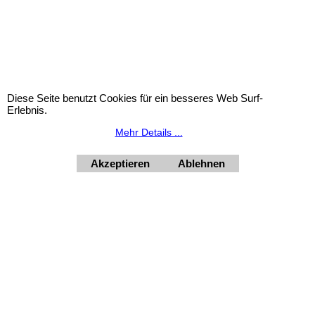
Widerrufsbutton
Diese Seite benutzt Cookies für ein besseres Web Surf-
Erlebnis.
Mehr Details ...
HORNdeko 1010 Wien, Fischerstiege 4-8
Dienstag - Freitag 10 - 18 Uhr, Samstag 9 - 12 Uhr. Montag
geschlossen.
Akzeptieren
Ablehnen
+4369910554131