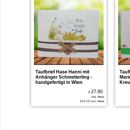
Taufbrief Hase Hanni mit
Tauf
Anhänger Schmetterling -
Mari
handgefertigt in Wien
Kreu
27.90
€
inkl. Mwst
€
23.25
excl. Mwst