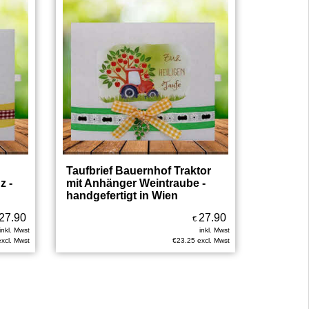
Taufbrief Bauernhof Traktor
z -
mit Anhänger Weintraube -
handgefertigt in Wien
27.90
27.90
€
inkl. Mwst
inkl. Mwst
excl. Mwst
€
23.25
excl. Mwst