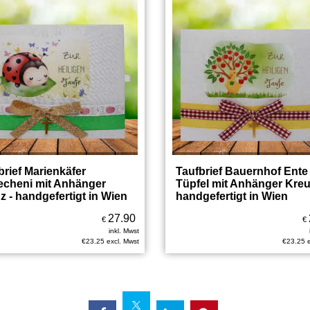
brief Marienkäfer
Taufbrief Bauernhof Ente
echeni mit Anhänger
Tüpfel mit Anhänger Kreu
z - handgefertigt in Wien
handgefertigt in Wien
27.90
€
€
inkl. Mwst
€
23.25
excl. Mwst
€
23.25