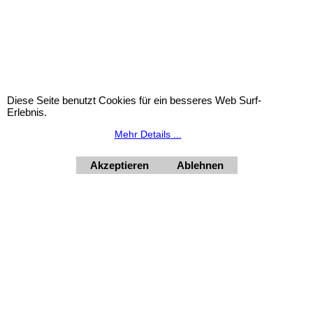
Diese Seite benutzt Cookies für ein besseres Web Surf-
Erlebnis.
Mehr Details ...
Taufbrief mit Steuerrad
Akzeptieren
Ablehnen
Ein christliches Symbol. Das Steuerrad ein Sinnbild als
Wegweiser für das künftige Leben.
Widerrufsbutton