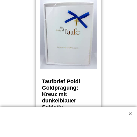
Taufbrief Poldi
Goldprägung:
Kreuz mit
dunkelblauer
Schleife
19.90
€
inkl. Mwst
€
16.58
excl. Mwst